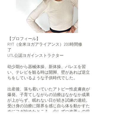
【プロフィール】
RYT（全米ヨガアライアンス）200時間修
了
UTL公認ヨガインストラクター
幼少期から器械体操、新体操、バレエを習
い、テレビを観る時は開脚、壁があれば逆立
ちをしているような子供時代でした。
出産後、落ち着いていたアトピー性皮膚炎が
爆発。子育てしながらの治療はなかなか成果
が上がらず、眠れない日が続き試練の連続。
受け身の治療に限界を感じ自ら体を動かすた
めにヨガ始めたところ、少しずつ改善への歯
車が回り出しました。次第に体だけでなく心
も整う感覚を感じられるように。