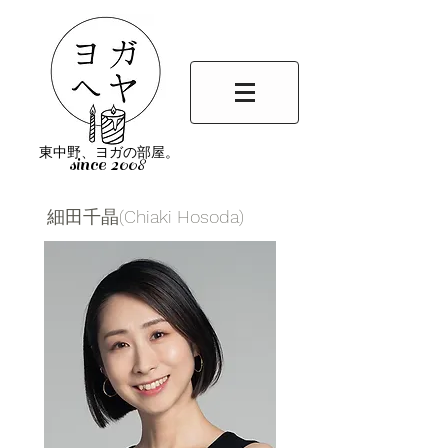
東中野、ヨガの部屋。
since 2008
細田千晶(Chiaki Hosoda)