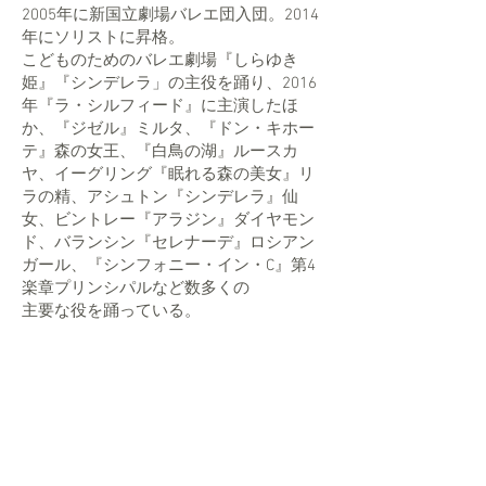
2005年に新国立劇場バレエ団入団。2014
年にソリストに昇格。
こどものためのバレエ劇場『しらゆき
姫』『シンデレラ」の主役を踊り、2016
年『ラ・シルフィード』に主演したほ
か、『ジゼル』ミルタ、『ドン・キホー
テ』森の女王、『白鳥の湖』ルースカ
ヤ、イーグリング『眠れる森の美女』リ
ラの精、アシュトン『シンデレラ』仙
女、ビントレー『アラジン』ダイヤモン
ド、バランシン『セレナーデ』ロシアン
ガール、『シンフォニー・イン・C』第4
楽章プリンシパルなど数多くの
主要な役を踊っている。
2022年7月同バレエ団を退団。
BESJマットピラティスインストラクター
資格取得
Body Control Pilates ®︎マタニティピラティ
ス
インストラクター資格取得